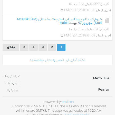
0 پاسخ
393 نمایش ها
0 لایک ها
آخرین ارسال
09-01-2018, 02:38 PM
شروع ثبت نام دوره آموزشی استریسک مقدماتی (Asterisk Fast
Start) شهریور 97
توسط
Habili
0 پاسخ
193 نمایش ها
0 لایک ها
آخرین ارسال
09-01-2018, 01:54 PM
1
2
3
4
5
بعدی
نشانه گذاری این انجمن به عنوان خوانده شده
تعرفه تبلیغات
Metro Blue
ارتباط با ما
Persian
برو به بالا
Powered by
vBulletin
Copyright © 2026 MH Sub I, LLC dba vBulletin. All rights reserved.
All times are GMT+3. This page was generated at 10:26 AM.