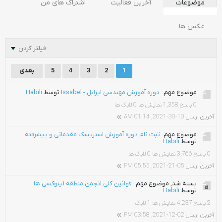
موضوعات
آخرین فعالیت
اشتراک های من
عکس ها
فیلتر کردن
1
2
3
4
5
بعدی
موضوع مهم:
دوره آموزش مهندسی ایزابل - Issabel
توسط
Habili
0 پاسخ
1,358 نمایش ها
0 لایک ها
آخرین ارسال
10-30-2021, 01:14 AM
موضوع مهم:
ثبت نام دوره آموزش استریسک مقدماتی و پیشرفته
توسط
Habili
0 پاسخ
3,766 نمایش ها
0 لایک ها
آخرین ارسال
05-21-2021, 05:55 PM
بسته شد, موضوع مهم:
قوانین کلی انجمن منطقه لینوکسی ها
توسط
Habili
2 پاسخ
4,237 نمایش ها
1 لایک
آخرین ارسال
02-12-2021, 03:58 PM