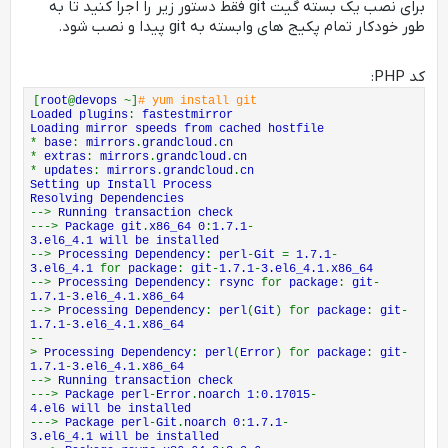
برای نصب یک بسته گیت git فقط دستور زیر را اجرا کنید تا به
طور خودکار تمام پکیج های وابسته به git پیدا و نصب شود.
کد PHP:
[
root
@
devops
~]
# yum install git
Loaded plugins
:
fastestmirror
Loading mirror speeds from cached hostfile
*
base
:
mirrors
.
grandcloud
.
cn
*
extras
:
mirrors
.
grandcloud
.
cn
*
updates
:
mirrors
.
grandcloud
.
cn
Setting up Install Process
Resolving Dependencies
-->
Running transaction check
--->
Package git
.
x86_64 0
:
1.7.1
-
3.el6_4.1 will be installed
-->
Processing Dependency
:
perl
-
Git
=
1.7.1
-
3.el6_4.1
for
package
:
git
-
1.7.1
-
3.el6_4.1
.
x86_64
-->
Processing Dependency
:
rsync
for
package
:
git
-
1.7.1
-
3.el6_4.1
.
x86_64
-->
Processing Dependency
:
perl
(
Git
) for
package
:
git
-
1.7.1
-
3.el6_4.1
.
x86_64
--
>
Processing Dependency
:
perl
(
Error
) for
package
:
git
-
1.7.1
-
3.el6_4.1
.
x86_64
-->
Running transaction check
--->
Package perl
-
Error
.
noarch 1
:
0.17015
-
4.el6 will be installed
--->
Package perl
-
Git
.
noarch 0
:
1.7.1
-
3.el6_4.1 will be installed