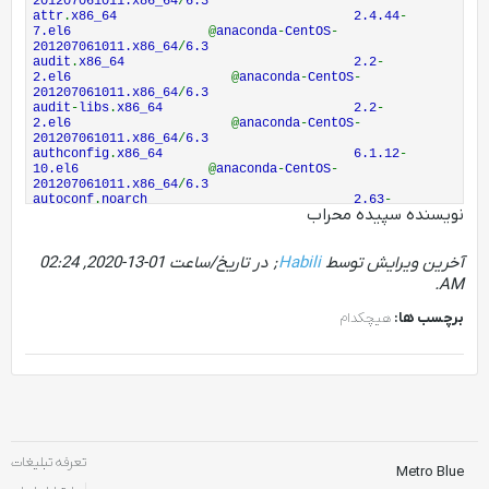
201207061011.x86_64
/
6.3
attr
.
x86_64 2.4.44
-
7.el6
@
anaconda
-
CentOS
-
201207061011.x86_64
/
6.3
audit
.
x86_64 2.2
-
2.el6
@
anaconda
-
CentOS
-
201207061011.x86_64
/
6.3
audit
-
libs
.
x86_64 2.2
-
2.el6
@
anaconda
-
CentOS
-
201207061011.x86_64
/
6.3
authconfig
.
x86_64 6.1.12
-
10.el6
@
anaconda
-
CentOS
-
201207061011.x86_64
/
6.3
autoconf
.
noarch 2.63
-
نویسنده سپیده محراب
5.1
.
el6
@
base
automake
.
noarch 1.11.1
-
4.el6
@
base
آخرین ویرایش توسط
Habili
; در تاریخ/ساعت
01-13-2020, 02:24
b43
-
openfwwf
.
noarch 5.2
-
4.el6
@
anaconda
-
CentOS
-
.
AM
201207061011.x86_64
/
6.3
basesystem
.
noarch 10.0
-
برچسب ها:
هیچکدام
4.el6
@
anaconda
-
CentOS
-
201207061011.x86_64
/
6.3
bash
.
x86_64 4.1.2
-
9.el6_2
@
anaconda
-
CentOS
-
201207061011.x86_64
/
6.3
bfa
-
firmware
.
noarch 3.0.0.0
-
1.el6
@
an
11.
List
all installed packages using YUM command
List
all installed packages to
,
just execute the follow
ing command
,
it will show all of the installed packages
تعرفه تبلیغات
Metro Blue
.