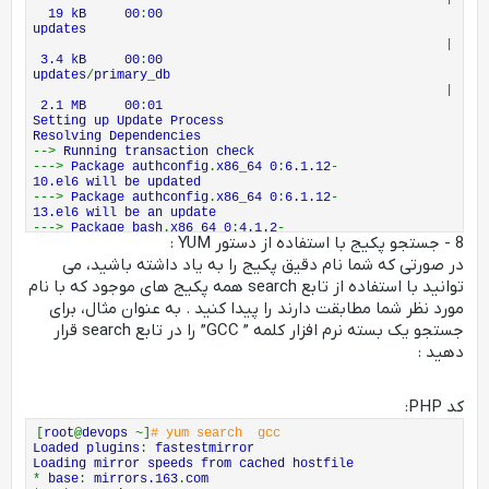
19 kB 00
:
00
updates
|
3.4 kB 00
:
00
updates
/
primary_db
|
2.1 MB 00
:
01
Setting up Update Process
Resolving Dependencies
-->
Running transaction check
--->
Package authconfig
.
x86_64 0
:
6.1.12
-
10.el6 will be updated
--->
Package authconfig
.
x86_64 0
:
6.1.12
-
13.el6 will be an update
--->
Package bash
.
x86_64 0
:
4.1.2
-
8 - جستجو پکیج با استفاده از دستور YUM :
9.el6_2 will be updated
--->
Package bash
.
x86_64 0
:
4.1.2
-
در صورتی که شما نام دقیق پکیج را به یاد داشته باشید، می
15.el6_4 will be an update
توانید با استفاده از تابع search همه پکیج های موجود که با نام
--->
Package bfa
-
firmware
.
noarch 0
:
3.0.0.0
-
1.el6 will be updated
مورد نظر شما مطابقت دارند را پیدا کنید . به عنوان مثال، برای
...
جستجو یک بسته نرم افزار کلمه ” GCC” را در تابع search قرار
Total download size
:
134 M
دهید :
Is this ok
[
y
/
N
]:
n
کد PHP:
[
root
@
devops
~]
# yum search gcc
Loaded plugins
:
fastestmirror
Loading mirror speeds from cached hostfile
*
base
:
mirrors.163
.
com