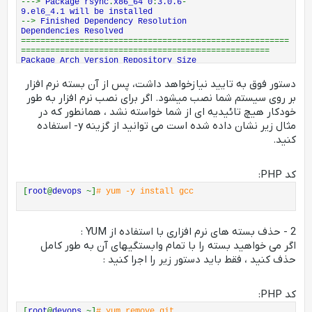
--->
Package rsync
.
x86_64 0
:
3.0.6
-
9.el6_4.1 will be installed
-->
Finished Dependency Resolution
Dependencies Resolved
=======================================================
===================================================
Package Arch Version Repository Size
=======================================================
===================================================
دستور فوق به تایید نیازخواهد داشت، پس از آن بسته نرم افزار
Installing
:
بر روی سیستم شما نصب میشود. اگر برای نصب نرم افزار به طور
git x86_64 1.7.1
-
3.el6_4.1 base 4.6 M
Installing
for
dependencies
:
خودکار هیچ تائیدیه ای از شما خواسته نشد ، همانطور که در
perl
-
Error noarch 1
:
0.17015
-
4.el6 base 29 k
مثال زیر نشان داده شده است می توانید از گزینه y- استفاده
perl
-
Git noarch 1.7.1
-
3.el6_4.1 base 28 k
کنید.
rsync x86_64 3.0.6
-
9.el6_4.1 base 334 k
Transaction Summary
=======================================================
===================================================
کد PHP:
Install 4 Package
(
s
)
Total download size
:
5.0 M
[
root
@
devops
~]
# yum -y install gcc
Installed size
:
15 M
Is this ok
[
y
/
N
]:
y
Downloading Packages
:
(
1
/
4
):
git
-
1.7.1
-
3.el6_4.1
.
x86_64
.
rpm
|
4.6 MB 00
:
03
2 - حذف بسته های نرم افزاری با استفاده از YUM :
(
2
/
4
):
perl
-
Error
-
0.17015
-
اگر می خواهید بسته را با تمام وابستگیهای آن به طور کامل
4.el6
.
noarch
.
rpm
|
29 kB 00
:
00
(
3
/
4
):
perl
-
Git
-
1.7.1
-
حذف کنید ، فقط باید دستور زیر را اجرا کنید :
3.el6_4.1
.
noarch
.
rpm
|
28 kB 00
:
00
(
4
/
4
):
rsync
-
3.0.6
-
9.el6_4.1
.
x86_64
.
rpm
|
334 kB 00
:
00
-------------------------------------------------------
کد PHP:
---------------------------------------------------
Total 1.1 MB
/
s
|
5.0 MB 00
:
04
[
root
@
devops
~]
# yum remove git