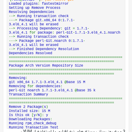
Running rpm_check_debug
Loaded plugins
:
fastestmirror
Running Transaction Test
Setting up Remove Process
Transaction Test Succeeded
Resolving Dependencies
Running Transaction
-->
Running transaction check
Installing
:
1
:
perl
-
Error
-
0.17015
-
4.el6
.
noarch 1
/
4
--->
Package git
.
x86_64 0
:
1.7.1
-
Installing
:
rsync
-
3.0.6
-
9.el6_4.1
.
x86_64 2
/
4
3.el6_4.1 will be erased
Installing
:
perl
-
Git
-
1.7.1
-
3.el6_4.1
.
noarch 3
/
4
-->
Processing Dependency
:
git
=
1.7.1
-
Installing
:
git
-
1.7.1
-
3.el6_4.1
.
x86_64 4
/
4
3.el6_4.1
for
package
:
perl
-
Git
-
1.7.1
-
3.el6_4.1
.
noarch
Verifying
:
rsync
-
3.0.6
-
9.el6_4.1
.
x86_64 1
/
4
-->
Running transaction check
Verifying
:
git
-
1.7.1
-
3.el6_4.1
.
x86_64 2
/
4
--->
Package perl
-
Git
.
noarch 0
:
1.7.1
-
Verifying
:
perl
-
Git
-
1.7.1
-
3.el6_4.1
.
noarch 3
/
4
3.el6_4.1 will be erased
Verifying
:
1
:
perl
-
Error
-
0.17015
-
4.el6
.
noarch 4
/
4
-->
Finished Dependency Resolution
Installed
:
Dependencies Resolved
git
.
x86_64 0
:
1.7.1
-
3.el6_4.1
=======================================================
Dependency Installed
:
===================================================
perl
-
Error
.
noarch 1
:
0.17015
-
4.el6 perl
-
Package Arch Version Repository Size
Git
.
noarch 0
:
1.7.1
-
3.el6_4.1 rsync
.
x86_64 0
:
3.0.6
-
=======================================================
9.el6_4.1
===================================================
Complete
!
Removing
:
[
root
@
devops
~]
#
git x86_64 1.7.1
-
3.el6_4.1
@
base 15 M
Removing
for
dependencies
:
perl
-
Git noarch 1.7.1
-
3.el6_4.1
@
base 35 k
Transaction Summary
=======================================================
===================================================
Remove 2 Package
(
s
)
Installed size
:
15 M
Is this ok
[
y
/
N
]:
y
Downloading Packages
:
Running rpm_check_debug
Running Transaction Test
3 - به روز رسانی بسته های نرم افزاری با استفاده از YUM :
Transaction Test Succeeded