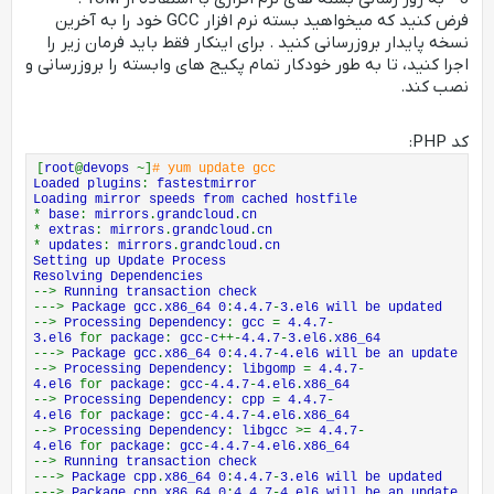
Running Transaction
فرض کنید که میخواهید بسته نرم افزار GCC خود را به آخرین
Erasing
:
perl
-
Git
-
1.7.1
-
3.el6_4.1
.
noarch 1
/
2
نسخه پایدار بروزرسانی کنید . برای اینکار فقط باید فرمان زیر را
Erasing
:
git
-
1.7.1
-
3.el6_4.1
.
x86_64 2
/
2
Verifying
:
git
-
1.7.1
-
3.el6_4.1
.
x86_64 1
/
2
اجرا کنید، تا به طور خودکار تمام پکیج های وابسته را بروزرسانی و
Verifying
:
perl
-
Git
-
1.7.1
-
3.el6_4.1
.
noarch 2
/
2
نصب کند.
Removed
:
git
.
x86_64 0
:
1.7.1
-
3.el6_4.1
Dependency Removed
:
perl
-
Git
.
noarch 0
:
1.7.1
-
3.el6_4.1
کد PHP:
Complete
!
[
[
root
root
@
@
devops
devops
~]
~]
#
# yum update gcc
Loaded plugins
:
fastestmirror
Loading mirror speeds from cached hostfile
*
base
:
mirrors
.
grandcloud
.
cn
*
extras
:
mirrors
.
grandcloud
.
cn
*
updates
:
mirrors
.
grandcloud
.
cn
Setting up Update Process
Resolving Dependencies
-->
Running transaction check
--->
Package gcc
.
x86_64 0
:
4.4.7
-
3.el6 will be updated
-->
Processing Dependency
:
gcc
=
4.4.7
-
3.el6
for
package
:
gcc
-
c
++-
4.4.7
-
3.el6
.
x86_64
--->
Package gcc
.
x86_64 0
:
4.4.7
-
4.el6 will be an update
-->
Processing Dependency
:
libgomp
=
4.4.7
-
4.el6
for
package
:
gcc
-
4.4.7
-
4.el6
.
x86_64
-->
Processing Dependency
:
cpp
=
4.4.7
-
4.el6
for
package
:
gcc
-
4.4.7
-
4.el6
.
x86_64
-->
Processing Dependency
:
libgcc
>=
4.4.7
-
4.el6
for
package
:
gcc
-
4.4.7
-
4.el6
.
x86_64
-->
Running transaction check
--->
Package cpp
.
x86_64 0
:
4.4.7
-
3.el6 will be updated
--->
Package cpp
.
x86_64 0
:
4.4.7
-
4.el6 will be an update