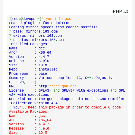
compiler
for
C
++
mingw32
-
gcc
-
gfortran
.
x86_64
:
MinGW Windows cross
-
compiler
for
FORTRAN
کد PHP:
mingw32
-
gcc
-
objc
.
x86_64
:
MinGW Windows cross
-
compiler support
for
Objective C
[
root
@
devops
~]
# yum info gcc
mingw32
-
gcc
-
objc
++.
x86_64
:
MinGW Windows cross
-
Loaded plugins
:
fastestmirror
compiler support
for
Objective C
++
Loading mirror speeds from cached hostfile
Name
and
summary matches only
, use
"search all"
for
eve
*
base
:
mirrors.163
.
com
rything
.
*
extras
:
mirrors.163
.
com
[
root
@
devops
~]
#
*
updates
:
mirrors.163
.
com
Installed Packages
Name
:
gcc
Arch
:
x86_64
Version
:
4.4.7
Release
:
3.el6
Size
:
19 M
Repo
:
installed
From repo
:
base
Summary
:
Various compilers
(
C
,
C
++,
Objective
-
C
,
Java
, ...)
URL
:
http
:
//gcc.gnu.org
License
:
GPLv3
+ and
GPLv3
+
with exceptions
and
GPL
v2
+
with exceptions
Description
:
The gcc package contains the GNU Compiler
Collection version 4.4
.
:
You
'll need this package in order to compile C code.
Available Packages
Name : gcc
Arch : x86_64
Version : 4.4.7
Release : 4.el6
Size : 10 M