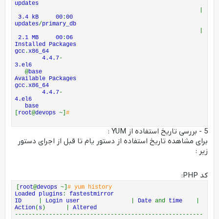
updates
Updating
:
|
gcc x86_64 4.4.7
-
4.el6 base 10 M
3.4 kB 00
:
00
Updating
for
dependencies
:
updates
/
primary_db
cpp x86_64 4.4.7
-
4.el6 base 3.7 M
|
gcc
-
c
++
x86_64 4.4.7
-
4.el6 base 4.7 M
2.1 MB 00
:
06
libgcc x86_64 4.4.7
-
4.el6 base 101 k
Installed Packages
libgomp x86_64 4.4.7
-
4.el6 base 118 k
gcc
.
x86_64
libstdc
++
x86_64 4.4.7
-
4.el6 base 293 k
4.4.7
-
libstdc
++-
devel x86_64 4.4.7
-
4.el6 base 1.6 M
3.el6
Transaction Summary
@
base
=======================================================
Available Packages
===================================================
gcc
.
x86_64
Upgrade 7 Package
(
s
)
4.4.7
-
Total download size
:
21 M
4.el6
Is this ok
[
y
/
N
]:
base
[
root
@
devops
~]
#
5 - بررسی تاریخ استفاده از YUM :
برای مشاهده تاریخ استفاده از دستور یام تا قبل از اجرای دستور
زیر :
کد PHP:
[
root
@
devops
~]
# yum history
Loaded plugins
:
fastestmirror
ID
|
Login user
|
Date
and
time
|
Action
(
s
) |
Altered
-------------------------------------------------------