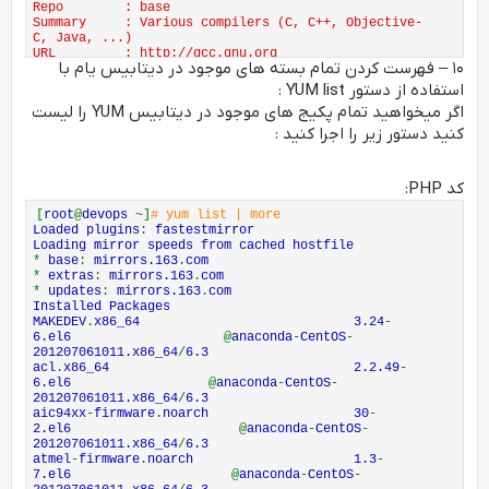
Repo : base
Summary : Various compilers (C, C++, Objective-
C, Java, ...)
URL : http://gcc.gnu.org
۱۰ – فهرست کردن تمام بسته های موجود در دیتابیس یام با
License : GPLv3+ and GPLv3+ with exceptions and GPL
v2+ with exceptions
استفاده از دستور YUM list :
Description : The gcc package contains the GNU Compiler
اگر میخواهید تمام پکیج های موجود در دیتابیس YUM را لیست
Collection version 4.4.
: You'
ll need this package in order to compile C code
.
کنید دستور زیر را اجرا کنید :
کد PHP:
[
root
@
devops
~]
# yum list | more
Loaded plugins
:
fastestmirror
Loading mirror speeds from cached hostfile
*
base
:
mirrors.163
.
com
*
extras
:
mirrors.163
.
com
*
updates
:
mirrors.163
.
com
Installed Packages
MAKEDEV
.
x86_64 3.24
-
6.el6
@
anaconda
-
CentOS
-
201207061011.x86_64
/
6.3
acl
.
x86_64 2.2.49
-
6.el6
@
anaconda
-
CentOS
-
201207061011.x86_64
/
6.3
aic94xx
-
firmware
.
noarch 30
-
2.el6
@
anaconda
-
CentOS
-
201207061011.x86_64
/
6.3
atmel
-
firmware
.
noarch 1.3
-
7.el6
@
anaconda
-
CentOS
-