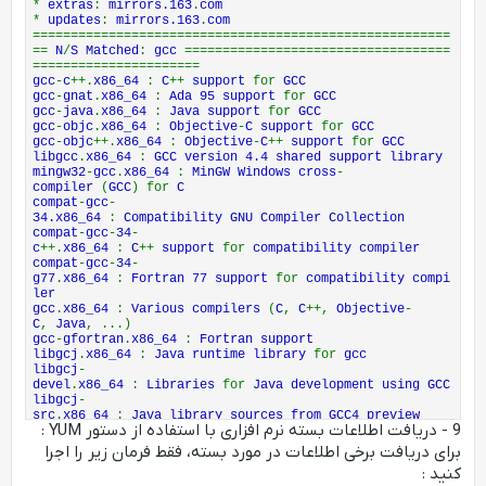
*
extras
:
mirrors.163
.
com
*
updates
:
mirrors.163
.
com
=======================================================
==
N
/
S Matched
:
gcc
===================================
======================
gcc
-
c
++.
x86_64
:
C
++
support
for
GCC
gcc
-
gnat
.
x86_64
:
Ada 95 support
for
GCC
gcc
-
java
.
x86_64
:
Java support
for
GCC
gcc
-
objc
.
x86_64
:
Objective
-
C support
for
GCC
gcc
-
objc
++.
x86_64
:
Objective
-
C
++
support
for
GCC
libgcc
.
x86_64
:
GCC version 4.4 shared support library
mingw32
-
gcc
.
x86_64
:
MinGW Windows cross
-
compiler
(
GCC
) for
C
compat
-
gcc
-
34.x86_64
:
Compatibility GNU Compiler Collection
compat
-
gcc
-
34
-
c
++.
x86_64
:
C
++
support
for
compatibility compiler
compat
-
gcc
-
34
-
g77
.
x86_64
:
Fortran 77 support
for
compatibility compi
ler
gcc
.
x86_64
:
Various compilers
(
C
,
C
++,
Objective
-
C
,
Java
, ...)
gcc
-
gfortran
.
x86_64
:
Fortran support
libgcj
.
x86_64
:
Java runtime library
for
gcc
libgcj
-
devel
.
x86_64
:
Libraries
for
Java development using GCC
libgcj
-
src
.
x86_64
:
Java library sources from GCC4 preview
9 - دریافت اطلاعات بسته نرم افزاری با استفاده از دستور YUM :
libgomp
.
x86_64
:
GCC OpenMP v3.0 shared support library
libmudflap
.
x86_64
:
GCC mudflap shared support library
برای دریافت برخی اطلاعات در مورد بسته، فقط فرمان زیر را اجرا
libmudflap
-
devel
.
x86_64
:
GCC mudflap support
کنید :
mingw32
-
gcc
-
c
++.
x86_64
:
MinGW Windows cross
-