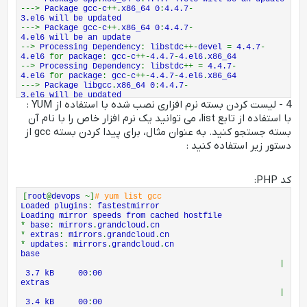
--->
Package gcc
-
c
++.
x86_64 0
:
4.4.7
-
3.el6 will be updated
--->
Package gcc
-
c
++.
x86_64 0
:
4.4.7
-
4.el6 will be an update
-->
Processing Dependency
:
libstdc
++-
devel
=
4.4.7
-
4.el6
for
package
:
gcc
-
c
++-
4.4.7
-
4.el6
.
x86_64
-->
Processing Dependency
:
libstdc
++ =
4.4.7
-
4.el6
for
package
:
gcc
-
c
++-
4.4.7
-
4.el6
.
x86_64
--->
Package libgcc
.
x86_64 0
:
4.4.7
-
3.el6 will be updated
4 - لیست کردن بسته نرم افزاری نصب شده با استفاده از YUM :
--->
Package libgcc
.
x86_64 0
:
4.4.7
-
4.el6 will be an update
با استفاده از تابع list، می توانید یک نرم افزار خاص را با نام آن
--->
Package libgomp
.
x86_64 0
:
4.4.7
-
بسته جستجو کنید. به عنوان مثال، برای پیدا کردن بسته gcc از
3.el6 will be updated
--->
Package libgomp
.
x86_64 0
:
4.4.7
-
دستور زیر استفاده کنید :
4.el6 will be an update
-->
Running transaction check
--->
Package libstdc
++.
x86_64 0
:
4.4.7
-
کد PHP:
3.el6 will be updated
--->
Package libstdc
++.
x86_64 0
:
4.4.7
-
[
root
@
devops
~]
# yum list gcc
4.el6 will be an update
Loaded plugins
:
fastestmirror
--->
Package libstdc
++-
devel
.
x86_64 0
:
4.4.7
-
Loading mirror speeds from cached hostfile
3.el6 will be updated
*
base
:
mirrors
.
grandcloud
.
cn
--->
Package libstdc
++-
devel
.
x86_64 0
:
4.4.7
-
*
extras
:
mirrors
.
grandcloud
.
cn
4.el6 will be an update
*
updates
:
mirrors
.
grandcloud
.
cn
-->
Finished Dependency Resolution
base
Dependencies Resolved
|
=======================================================
3.7 kB 00
:
00
===================================================
extras
Package Arch Version Repository Size
|
=======================================================
3.4 kB 00
:
00
===================================================