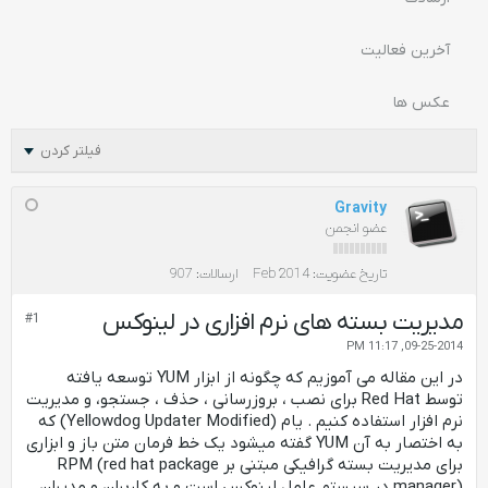
آخرین فعالیت
عکس ها
فیلتر کردن
Gravity
عضو انجمن
تاریخ عضویت:
Feb 2014
ارسالات:
907
مدیریت بسته های نرم افزاری در لینوکس
#1
09-25-2014, 11:17 PM
در این مقاله می آموزیم که چگونه از ابزار YUM توسعه یافته
توسط Red Hat برای نصب ، بروزرسانی ، حذف ، جستجو، و مدیریت
نرم افزار استفاده کنیم . یام (Yellowdog Updater Modified) که
به اختصار به آن YUM گفته میشود یک خط فرمان متن باز و ابزاری
برای مدیریت بسته گرافیکی مبتنی بر RPM (red hat package
manager) در سیستم عامل لینوکس است و به کاربران و مدیران