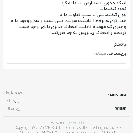
اینکه چجوری بشه ازش استفاده کرد
نحوه تنظیمات
چون تنظیماتش با سیپ تفاوت داره
حتی توی free pbx قابلیت سوییچ ببین سیپ و pjsip وجود داره
و چیزی که مهمتره قابلیت انعطاف پذیری بالای pjsip هست
توسعه و انعطاف پذیریش به چه صورتیه
باتشکر
برچسب ها:
هیچکدام
تعرفه تبلیغات
Metro Blue
ارتباط با ما
Persian
برو به بالا
Powered by
vBulletin
Copyright © 2026 MH Sub I, LLC dba vBulletin. All rights reserved.
All times are GMT+3. This page was generated at 03:34 AM.