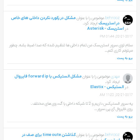
behrooz
موضوعی را با عنوان
مشکل در رکورد نکردن داخلی های خاص
در استریسک
ایجاد کرد.
در
استریسک - Asterisk
02-21-2017, 01:44 PM
سلام توی سرور استریسک من تمام داخلی ها تنظیم شده که صدا ضبط بشه. چطور
میتونم کاری کنم...
برو به پست
مهدی
موضوعی را با عنوان
مشکل الستیکس با forward ip فایروال
ایجاد کرد.
در
الستیکس - Elastix
02-21-2017, 11:22 AM
یه سرور الستیکس داریم و 2 تا شبکه داخلی با گت وی های مختلف .
روی فایروال آی پی سرور...
برو به پست
behrooz
موضوعی را با عنوان
گذاشتن time oute برای صف در