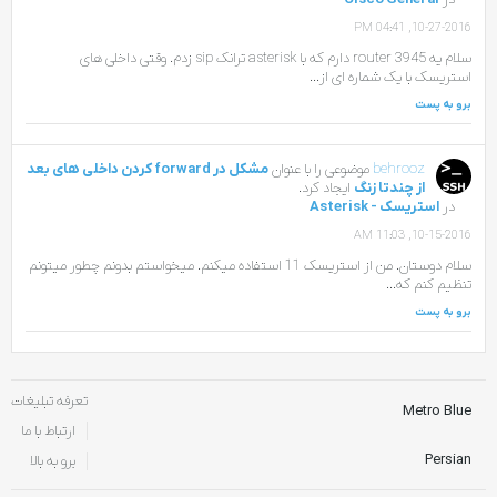
10-27-2016, 04:41 PM
سلام یه router 3945 دارم که با asterisk ترانک sip زدم. وقتی داخلی های
استریسک با یک شماره ای از...
برو به پست
behrooz
موضوعی را با عنوان
مشکل در forward کردن داخلی های بعد
از چندتا زنگ
ایجاد کرد.
در
استریسک - Asterisk
10-15-2016, 11:03 AM
سلام دوستان. من از استریسک 11 استفاده میکنم. میخواستم بدونم چطور میتونم
تنظیم کنم که...
برو به پست
تعرفه تبلیغات
Metro Blue
ارتباط با ما
Persian
برو به بالا