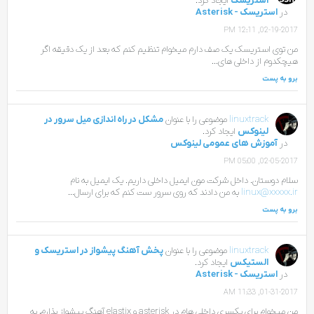
استریسک
ایجاد کرد.
در
استریسک - Asterisk
02-19-2017, 12:11 PM
من توی استریسک یک صف دارم میخوام تنظیم کنم که بعد از یک دقیقه اگر
هیچکدوم از داخلی های...
برو به پست
linuxtrack
موضوعی را با عنوان
مشکل در راه اندازی میل سرور در
لینوکس
ایجاد کرد.
در
آموزش های عمومی لینوکس
02-05-2017, 05:00 PM
سلام دوستان. داخل شرکت مون ایمیل داخلی داریم. یک ایمیل به نام
linux@xxxxx.ir
به من دادند که روی سرور ست کنم که برای ارسال...
برو به پست
linuxtrack
موضوعی را با عنوان
پخش آهنگ پیشواز در استریسک و
الستیکس
ایجاد کرد.
در
استریسک - Asterisk
01-31-2017, 11:33 AM
من میخوام برای یکسری داخلی هام در asterisk و elastix آهنگ پیشواز بذارم، به