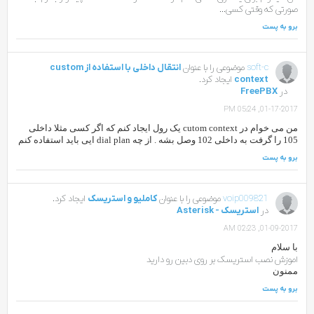
صورتی که وقتی کسی...
برو به پست
soft-c
موضوعی را با عنوان
انتقال داخلی با استفاده از custom
context
ایجاد کرد.
در
FreePBX
01-17-2017, 05:24 PM
من می خوام در cutom context یک رول ایجاد کنم که اگر کسی مثلا داخلی
105 را گرفت به داخلی 102 وصل بشه . از چه dial plan ایی باید استفاده کنم
برو به پست
voip009821
موضوعی را با عنوان
کاملیو و استریسک
ایجاد کرد.
در
استریسک - Asterisk
01-09-2017, 02:23 AM
با سلام
اموزش نصب استریسک بر روی دبین رو دارید
ممنون
برو به پست