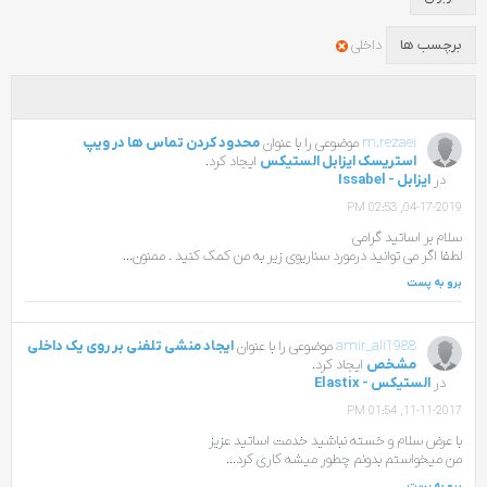
برچسب ها
داخلی
m.rezaei
موضوعی را با عنوان
محدود کردن تماس ها در ویپ
استریسک ایزابل الستیکس
ایجاد کرد.
در
ایزابل - Issabel
04-17-2019, 02:53 PM
سلام بر اساتید گرامی
لطفا اگر می توانید درمورد سناریوی زیر به من کمک کنید . ممنون...
برو به پست
amir_ali1988
موضوعی را با عنوان
ایجاد منشی تلفنی بر روی یک داخلی
مشخص
ایجاد کرد.
در
الستیکس - Elastix
11-11-2017, 01:54 PM
با عرض سلام و خسته نباشید خدمت اساتید عزیز
من میخواستم بدونم چطور میشه کاری کرد...
برو به پست