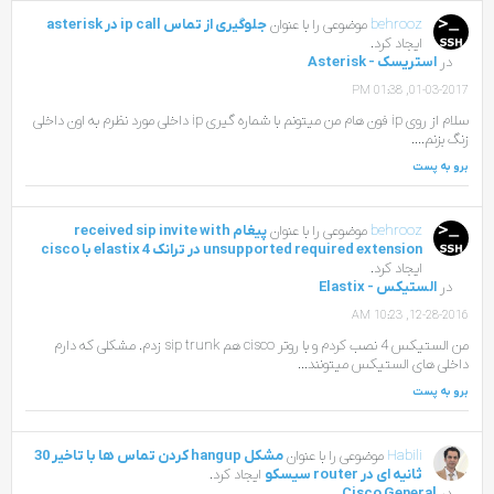
behrooz
موضوعی را با عنوان
جلوگیری از تماس ip call در asterisk
ایجاد کرد.
در
استریسک - Asterisk
01-03-2017, 01:38 PM
سلام از روی ip فون هام من میتونم با شماره گیری ip داخلی مورد نظرم به اون داخلی
زنگ بزنم....
برو به پست
behrooz
موضوعی را با عنوان
پیغام received sip invite with
unsupported required extension در ترانک elastix 4 با cisco
ایجاد کرد.
در
الستیکس - Elastix
12-28-2016, 10:23 AM
من الستیکس 4 نصب کردم و با روتر cisco هم sip trunk زدم. مشکلی که دارم
داخلی های الستیکس میتونند...
برو به پست
Habili
موضوعی را با عنوان
مشکل hangup کردن تماس ها با تاخیر 30
ثانیه ای در router سیسکو
ایجاد کرد.
در
Cisco General