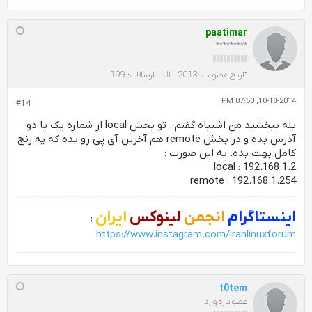
paatimar
*********
تاریخ عضویت:
Jul 2013
ارسالات:
199
10-18-2014, 07:53 PM
#14
بله ببخشید من اشتباه گفتم . تو بخش local از شماره یک یا دو
آدرس بده و در بخش remote هم آخرین آی پی رو بده که یه رنج
کامل بهت بده. به این صورت :
local : 192.168.1.2
remote : 192.168.1.254
اینستاگرام
انجمن
لینوکس
ایران
:
https://www.instagram.com/iranlinuxforum
t0tem
عضو تازه وارد