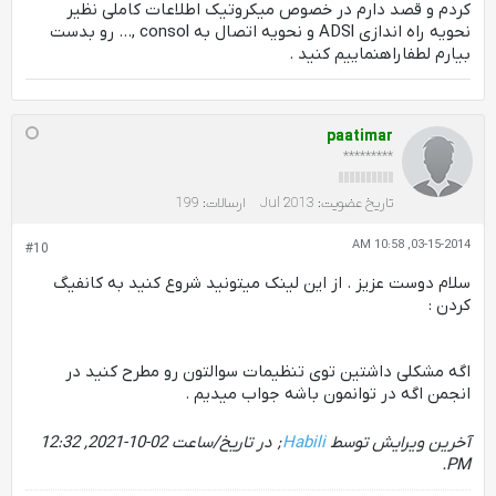
کردم و قصد دارم در خصوص میکروتیک اطلاعات کاملی نظیر
نحویه راه اندازی ADSl و نحویه اتصال به consol ,... رو بدست
بیارم لطفاراهنماییم کنید .
paatimar
*********
تاریخ عضویت:
Jul 2013
ارسالات:
199
03-15-2014, 10:58 AM
#10
سلام دوست عزیز . از این لینک میتونید شروع کنید به کانفیگ
کردن :
اگه مشکلی داشتین توی تنظیمات سوالتون رو مطرح کنید در
انجمن اگه در توانمون باشه جواب میدیم .
آخرین ویرایش توسط
Habili
; در تاریخ/ساعت
02-10-2021, 12:32
.
PM