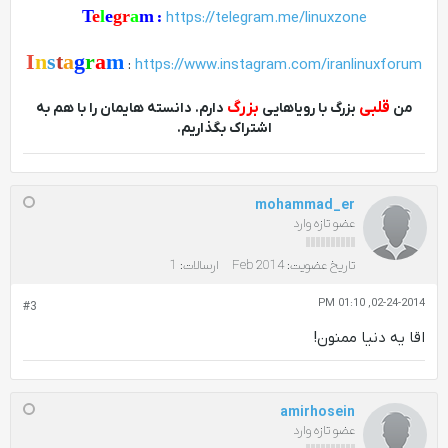
T
e
l
e
gr
a
m
:
https://telegram.me/linuxzone
I
n
s
t
a
g
r
a
m
:
https://www.instagram.com/iranlinuxforum
قلبی
بزرگ
من
بزرگ با رویاهایی
دارم. دانسته هایمان را با هم به
اشتراک بگذاریم.
mohammad_er
عضو تازه وارد
تاریخ عضویت:
Feb 2014
ارسالات:
1
02-24-2014, 01:10 PM
#3
اقا یه دنیا ممنون!
amirhosein
عضو تازه وارد