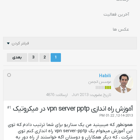
آخرین فعالیت
عکس ها
فیلتر کردن
1
2
3
بعدی
Habili
موسس انجمن
تاریخ عضویت:
Jun 2013
ارسالات:
4876
آموزش راه اندازی vpn server pptp در میکروتیک
#1
12-14-2013, 01:22 PM
همونطور که میبینید من یک سناریو برای شما ترتیب دادم که توی
این آموزش میخوام یک vpn server-pptp راه اندازی کنم توی
شرکت ، که دیگر همکاران و دوستان اگه خواستند از راه دور به