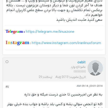
دنیای عظیم میکروتیک و لینوکس و سیسکو و ویپ و ... هستش و
هدف ما آجر کردن نون شما و دیگر دوستان عزیزمون نیست ، بلکه
برعکس تمام تلاشمان رو جهت بالا بردن سطح علمی کاربران انجام
خواهیم داد.
سعی کنید مثبت اندیش باشید
T
e
l
e
gr
a
m
:
https://telegram.me/linuxzone
I
n
s
t
a
g
r
a
m
:
https://www.instagram.com/iranlinuxforum
cebit
عضو تازه وارد
تاریخ عضویت:
Aug 2013
ارسالات:
29
03-01-2014, 09:14 AM
#6
به نظر من امیرحسین تا حدی درست میگه و حق داره
اگه تو انجمن سوالی بشه و کسی بلد باشه و جواب بده خیلی بهتر