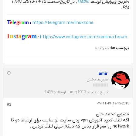
آخرین ویرایش توسط
Habili
; در تاریخ/ساعت
12-14-2013, 11:47
.
PM
T
e
l
e
gr
a
m
:
https://telegram.me/linuxzone
I
n
s
t
a
g
r
a
m
:
https://www.instagram.com/iranlinuxforum
برچسب ها:
هیچکدام
amir
مدیریت بخش
تاریخ عضویت:
Aug 2013
ارسالات:
1489
12-15-2013, 11:43 PM
#2
ممنون محمد جان
اگه لطف کنید آموزش vpn زدن سایت تو سایت برای ارتباط دو تا
network رو هم قرار بدین که دیگه خیلی لطف کردین .