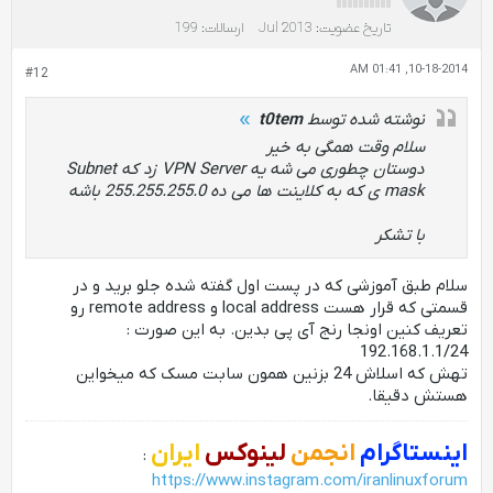
تاریخ عضویت:
Jul 2013
ارسالات:
199
10-18-2014, 01:41 AM
#12
نوشته شده توسط
t0tem
سلام وقت همگی به خیر
دوستان چطوری می شه یه VPN Server زد که Subnet
mask ی که به کلاینت ها می ده 255.255.255.0 باشه
با تشکر
سلام طبق آموزشی که در پست اول گفته شده جلو برید و در
قسمتی که قرار هست local address و remote address رو
تعریف کنین اونجا رنج آی پی بدین. به این صورت :
192.168.1.1/24
تهش که اسلاش 24 بزنین همون سابت مسک که میخواین
هستش دقیقا.
اینستاگرام
انجمن
لینوکس
ایران
:
https://www.instagram.com/iranlinuxforum