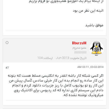
از اینکه بیام یک اموزشو همینجوری تو فروم بزاریم
البته این نظر من بود
موفق باشید
BburzuM
عضو محروم
تاریخ عضویت:
Jun 2013
ارسالات:
104
03-02-2014, 03:11 AM
#7
اگر کسی شبکه کار باشه انقدر به انگلیسی مسلط هست که بتونه
این کار ساده رو انجام بده این کار خیلی سادس 2سال پیش من
این کار رو تو یوتیوب کامل با ریز جزییات دانلود کردم و انجام
دادم این سیستم کاری نداره که کد ردیوس برای اکانتیک روی
میکروتیک نوشته نشده که.