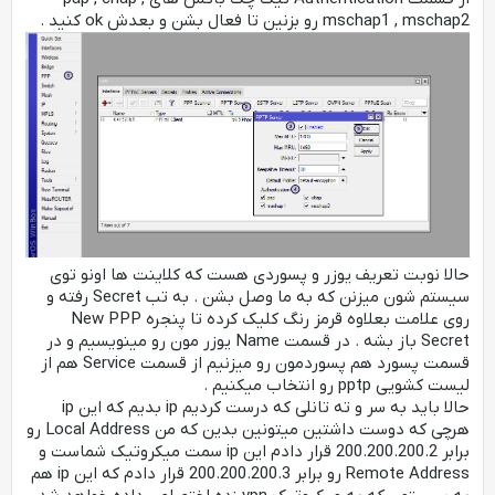
mschap1 , mschap2 رو بزنین تا فعال بشن و بعدش ok کنید .
حالا نوبت تعریف یوزر و پسوردی هست که کلاینت ها اونو توی
سیستم شون میزنن که به ما وصل بشن . به تب Secret رفته و
روی علامت بعلاوه قرمز رنگ کلیک کرده تا پنجره New PPP
Secret باز بشه . در قسمت Name یوزر مون رو مینویسیم و در
قسمت پسورد هم پسوردمون رو میزنیم از قسمت Service هم از
لیست کشویی pptp رو انتخاب میکنیم .
حالا باید به سر و ته تانلی که درست کردیم ip بدیم که این ip
هرچی که دوست داشتین میتونین بدین که من Local Address رو
برابر 200.200.200.2 قرار دادم این ip سمت میکروتیک شماست و
Remote Address رو برابر 200.200.200.3 قرار دادم که این ip هم