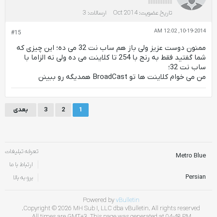
تاریخ عضویت:
Oct 2014
ارسالات:
3
10-19-2014, 12:02 AM
#15
ممنون دوست عزیز ولی باز هم ساب نت 32 می ده؛ این چیزی که
شما گفتید فقط به رنج با 254 تا کلاینت می ده ولی نه الزاما با
ساب نت 32؛
من می خوام کلاینت ها تو BroadCast همدیگه رو ببینن
1
2
3
بعدی
تعرفه تبلیغات
Metro Blue
ارتباط با ما
Persian
برو به بالا
Powered by
vBulletin
Copyright © 2026 MH Sub I, LLC dba vBulletin. All rights reserved.
All times are GMT+3. This page was generated at 04:48 PM.