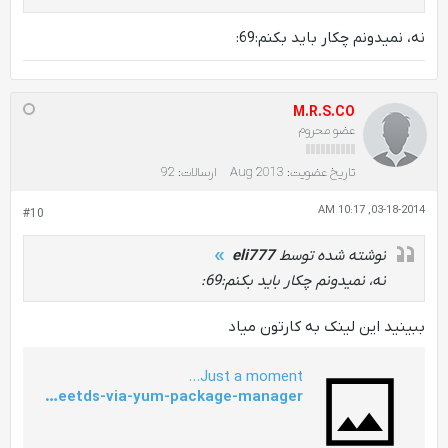
نه، نمیدونم چکار باید بکنم:69:
M.R.S.CO
عضو محروم
تاریخ عضویت:
Aug 2013
ارسالات:
92
03-18-2014, 10:17 AM
#10
نوشته شده توسط
eli777
نه، نمیدونم چکار باید بکنم:69:
ببینید این لینک به کارتون میاد
Just a moment...
http://stackoverflow.com/questions/20179649/cant-install-freetds-via-yum-package-manager