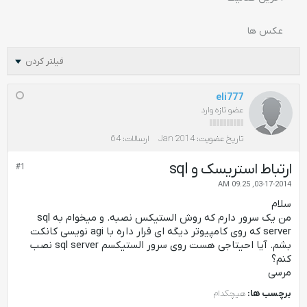
عکس ها
فیلتر کردن
eli777
عضو تازه وارد
تاریخ عضویت:
Jan 2014
ارسالات:
64
ارتباط استریسک و sql
#1
03-17-2014, 09:25 AM
سلام
من یک سرور دارم که روش الستیکس نصبه. و میخوام به sql
server که روی کامپیوتر دیگه ای قرار داره با agi نویسی کانکت
بشم. آیا احیتاجی هست روی سرور الستیکسم sql server نصب
کنم؟
مرسی
برچسب ها:
هیچکدام