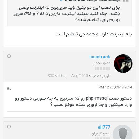
برای نصب این دو پکیج باید سرورتون به اینترنت وصل
باشه . چک کنید ببینید اینترنت دارین یا نه ؟ و dns سرور
رو روی چی تنظیم شده ؟
بله اینترنت دارد. و همه چی تنظیم است
linuxtrack
عضو انجمن
تاریخ عضویت:
Aug 2013
ارسالات:
300
03-17-2014, 12:26 PM
#6
دستور نصب php-mssql رو که میزنین به چه صورتی دستور رو
وارد میکنین و چه اروری میده موقع نصب ؟
eli777
عضو تازه وارد