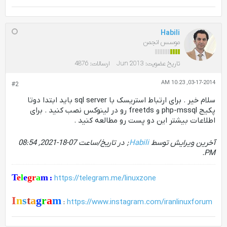
Habili
موسس انجمن
تاریخ عضویت:
Jun 2013
ارسالات:
4876
03-17-2014, 10:23 AM
#2
سلام خیر . برای ارتباط استریسک با sql server باید ابتدا دوتا
پکیج php-mssql و freetds رو در لینوکس نصب کنید . برای
اطلاعات بیشتر این دو پست رو مطالعه کنید .
آخرین ویرایش توسط
Habili
; در تاریخ/ساعت
07-18-2021, 08:54
.
PM
T
e
l
e
gr
a
m
:
https://telegram.me/linuxzone
I
n
s
t
a
g
r
a
m
:
https://www.instagram.com/iranlinuxforum