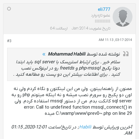
eli777
عضو تازه وارد
تاریخ عضویت:
Jan 2014
ارسالات:
64
03-17-2014, 11:13 AM
#3
نوشته شده توسط
Mohammad Habili
سلام خیر . برای ارتباط استریسک با sql server باید ابتدا
دوتا پکیج php-mssql و freetds رو در لینوکس نصب
کنید . برای اطلاعات بیشتر این دو پست رو مطالعه کنید .
ممنون از راهنماییتون. ولی من این لینکتون و نگاه کردم ولی نه
اون دو پکیج رو سرورم نصب میشه و نه اینکه میتونم php رو به
sql server کانکت بدم. من از دستور mssql استفاده کردم. ولی
error: Call to undefined function mssql_connect() in
C:\wamp\www\prev0~.php on line 29 میده
آخرین ویرایش توسط
Habili
; در تاریخ/ساعت
01-12-2020, 01:15
.
AM