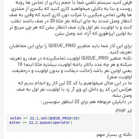
فرض کنید سیستم تلفنی شما با حجم زیادی از تماس ها روبه
روست و بنا به دلایلی میخواهید کاری کنید که یکسری از مشتری
ها وقتی تماس میگیرن با شرکت تون کاری کنید که وقتی به صف
انتظار وصل شدند به جای اینکه نفر مثلا 20 در صف باشند تقلب
کنند و با اولویت نفر اول وارد صف انتظار بشن که هر چی سریع تر
به اولین اپراطوری که آزاد شد وصل بشن.
برای این کار شما باید متغییر QUEUE_PRIO را برای این مخاطبان
تعریف کنید.
نکته: متغیر QUEUE_PRIO اولویت تماسگیرنده در صف رو تعریف
میکنه و هر چه عدد بالاتر باشه اولویت بیشتره مثلا اینجا 10
یعنی اولین نفر باشد.(حالت دیفالت و بدون اولویت و درحقیقت
اولویت صفر)
ما در این مثال میخواهیم با کد 22 این کار رو انجام بدیم که
هرکس این کد رو داخل ای وی آر زد با اولویت نفر اول به صف
وصل بشه.
در دایلپلن مربوطه هم برای 22 اینطور بنویسین :
کد PHP:
exten
=>
22
,
1
,
set
(
QUEUE_PRIO
=
10
)
exten
=>
22
,
2
,
queue
(
operator
)
نکته ی بسیار مهم: