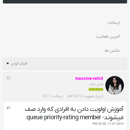
ارسالات
آخرین فعالیت
عکس ها
فیلتر کردن
masome vahid
مدیر ارشد
تاریخ عضویت:
Jan 2013
ارسالات:
2011
آموزش اولویت دادن به افرادی که وارد صف
#1
میشوند- queue priority-rating member
11-07-2014, 04:00 PM