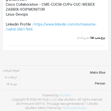
Cisco Collaboration - CME-CUCM-CUPs-CUC-WEBEX
ZABBIX-VOIPMONITOR
Linux-Devops
Linkedin Profile :
https://www.linkedin.com/in/masuma-
vahid-26b17b66/
برچسب ها:
هیچکدام
تعرفه تبلیغات
Metro Blue
ارتباط با ما
Persian
برو به بالا
Powered by
vBulletin
Copyright © 2026 MH Sub I, LLC dba vBulletin. All rights reserved.
All times are GMT+3. This page was generated at 11:44 AM.
vBulletin Metro Theme by
PixelGoose Studio