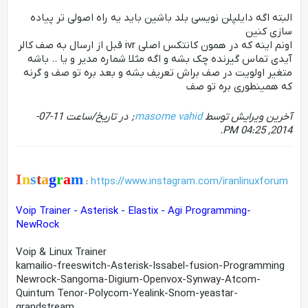
البته اگه دایلپلن نویسی بلد باشین باید یه راه اصولی تر پیاده
سازی کنین
اونم اینه که در همون کانتکس اصلی ivr قبل از ارسال به صف کالر
آیدی تماس گیرنده چک بشه و اگه مثلا شماره مدیر و یا .. باشه
متغیر اولویت در صف براش تعریف بشه و بعد بره تو صف و گرنه
که همینطوری بره تو صف
آخرین ویرایش توسط
masome vahid
; در تاریخ/ساعت
11-07-
.
2014, 04:25 PM
I
n
s
t
a
g
r
a
m
:
https://www.instagram.com/iranlinuxforum
Voip Trainer - Asterisk - Elastix - Agi Programming-
NewRock
Voip & Linux Trainer
kamailio-freeswitch-Asterisk-Issabel-fusion-Programming
Newrock-Sangoma-Digium-Openvox-Synway-Atcom-
Quintum Tenor-Polycom-Yealink-Snom-yeastar-
grandstream