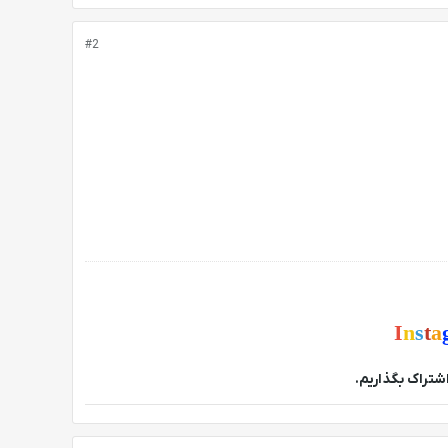
#2
I
n
s
t
a
اشتراک بگذاریم.