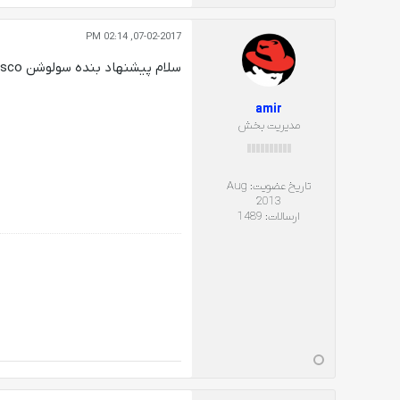
07-02-2017, 02:14 PM
سلام پیشنهاد بنده سولوشن cisco هستش. برای آندروئید هم میتونید از jabber استفاده کنید.
amir
مدیریت بخش
تاریخ عضویت:
Aug
2013
ارسالات:
1489