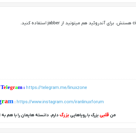
T
e
l
e
gr
a
m
:
https://telegram.me/linuxzone
g
r
a
m
:
https://www.instagram.com/iranlinuxforum
قلبی
بزرگ
من
بزرگ با رویاهایی
دارم. دانسته هایمان را با هم به 