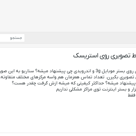
باط تصویری روی استریسک
سلام. واسه برقراری ارتباط تصویری روی بستر موبایل 3g و اندرویدی چی پیشنها
س تصویری بگیرن. تعداد تماس همزمان هم واسه مرکزهای مختلف متفاوته.
ر پیشنهاد میشه؟ حداکثر کیفیتی که میشه ازش گرفت چقدر هست؟
زار و بستر اینترنت توی مراکز مشکلی نداریم
فقط