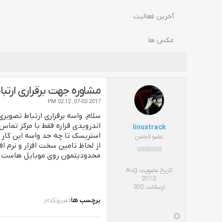
آخرین فعالیت
عکس ها
مشاوره جهت برقراری ارت
07-02-2017, 02:12 PM
اندرویدی قراره فقط با مرکز تما
linuxtrack
استریسک تا چه حد واسه این کا
عضو انجمن
از لحاظ تامین سخت افزار و نرم اف
محدودیتمون روی موبایل هاست 
تاریخ عضویت:
Aug
2013
ارسالات:
300
برچسب ها:
هیچکدام