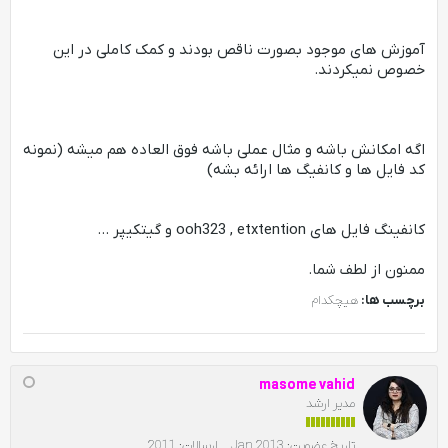
آموزش های موجود بصورت ناقص بودند و کمک کاملی در این
خصوص نمیکردند.
اگه امکانش باشه و مثال عملی باشه فوق العاده هم میشه (نمونه
کد فایل ها و کانفیگ ها ارائه بشه)
کانفینگ فایل های ooh323 , etxtention و گیتکیپر ...
ممنون از لطف شما.
برچسب ها:
هیچکدام
masome vahid
مدیر ارشد
تاریخ عضویت:
Jan 2013
ارسالات:
2011