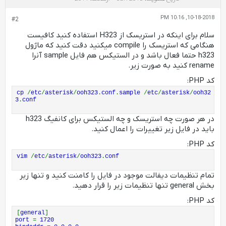
10-18-2018, 10:16 PM
#2
سلام برای اینکه در استریسک از H323 استفاده کنید کافیست
هنگامی که استریسک را compile میکنید دقت کنید که ماژول
h323 حتما فعال باشد و در الستیکس هم فایل sample آنرا
rename کنید به صورت زیر.
کد PHP:
cp
/
etc
/
asterisk
/
ooh323
.
conf
.
sample
/
etc
/
asterisk
/
ooh32
3
.
conf
در هر صورت چه استریسک و چه الستیکس برای کانفیگ h323
باید در فایل زیر تغییرات را اعمال کنید.
کد PHP:
vim
/
etc
/
asterisk
/
ooh323
.
conf
تمام تنظیمات دیفالت موجود در فایل را کامنت کنید و تنها زیر
بخش general تنها تنظیمات زیر را قرار دهید.
کد PHP:
[
general
]
port
=
1720