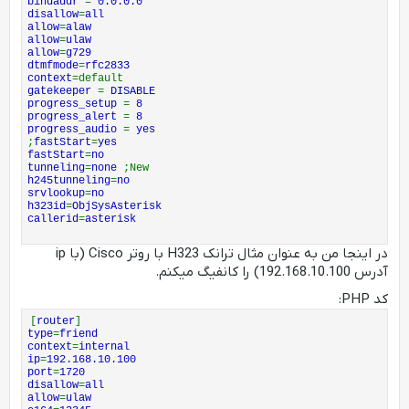
bindaddr
=
0.0.0.0
disallow
=
all
allow
=
alaw
allow
=
ulaw
allow
=
g729
dtmfmode
=
rfc2833
context
=default
gatekeeper
=
DISABLE
progress_setup
=
8
progress_alert
=
8
progress_audio
=
yes
;
fastStart
=
yes
fastStart
=
no
tunneling
=
none
;New
h245tunneling
=
no
srvlookup
=
no
h323id
=
ObjSysAsterisk
callerid
=
asterisk
در اینجا من به عنوان مثال ترانک H323 با روتر Cisco (با ip
آدرس 192.168.10.100) را کانفیگ میکنم.
کد PHP:
[
router
]
type
=
friend
context
=
internal
ip
=
192.168.10.100
port
=
1720
disallow
=
all
allow
=
ulaw