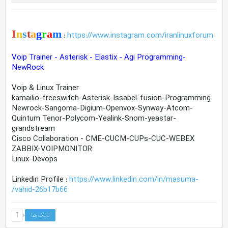
I
n
s
t
a
g
r
a
m
:
https://www.instagram.com/iranlinuxforum
Voip Trainer - Asterisk - Elastix - Agi Programming-
NewRock
Voip & Linux Trainer
kamailio-freeswitch-Asterisk-Issabel-fusion-Programming
Newrock-Sangoma-Digium-Openvox-Synway-Atcom-
Quintum Tenor-Polycom-Yealink-Snom-yeastar-
grandstream
Cisco Collaboration - CME-CUCM-CUPs-CUC-WEBEX
ZABBIX-VOIPMONITOR
Linux-Devops
Linkedin Profile :
https://www.linkedin.com/in/masuma-
vahid-26b17b66/
لایک ها
1