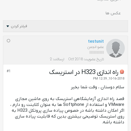
عکس ها
فیلتر کردن
testunit
عضو انجمن
تاریخ عضویت:
Oct 2018
ارسالات:
2
راه اندازی H323 در استریسک
#1
10-16-2018, 12:39 PM
سلام دوستان ، وقت شما بخیر
قصد راه اندازی آزمایشگاهی استریسک به روی ماشین مجازی
VMware و استفاده از Softphone ها به عنوان کلاینت رو دارم ،
اگر امکان داشته باشه در خصوص پیاده سازی پروتکل H323 به
روی استریسک توضیحی بیشتری بدین که قابلیت پیاده سازی
داشته باشه.