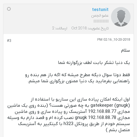
testunit
عضو انجمن
تاریخ عضویت:
Oct 2018
ارسالات:
2
10-20-2018, 02:16 PM
#3
سلام
یک دنیا تشکر بابت لطف بزرگوارنه شما
فقط دوتا سوال دیگه مطرح میشه که اگه باز هم بنده رو
راهنمایی بفرمایید یک دنیا ممنون بزرگواری شما میشم.
اول اینکه امکان پیاده سازی این سناریو با استفاده از
gatekeeper (gnugk) به چه صورتی هست؟ (بنده روی یک ماشین
مجازی 192.168.88.77 آستریسک رو پیاده سازی و روی ماشین
مجازی 192.168.88.78 gnugk نصب کرده ام و قصد دارم به وسیله
سیستم خودم از طریق پروتکل h323 با گیتکیپر به آستریسک
متصل بشم )