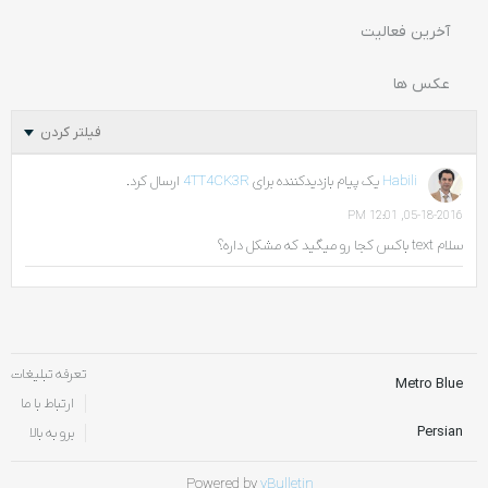
آخرین فعالیت
عکس ها
فیلتر کردن
Habili
یک پیام بازدیدکننده برای
4TT4CK3R
ارسال کرد.
05-18-2016, 12:01 PM
سلام text باکس کجا رو میگید که مشکل داره؟
تعرفه تبلیغات
Metro Blue
ارتباط با ما
Persian
برو به بالا
Powered by
vBulletin