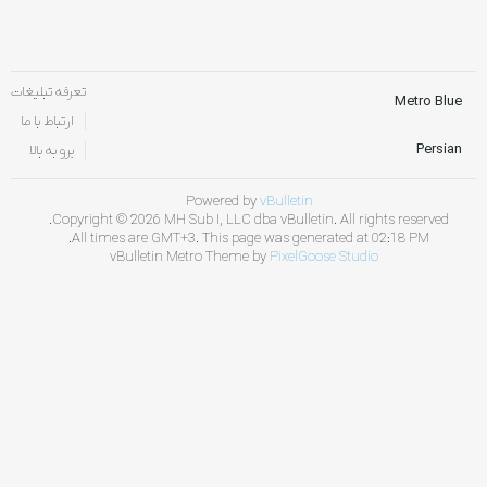
تعرفه تبلیغات
Metro Blue
ارتباط با ما
Persian
برو به بالا
Powered by
vBulletin
Copyright © 2026 MH Sub I, LLC dba vBulletin. All rights reserved.
All times are GMT+3. This page was generated at 02:18 PM.
vBulletin Metro Theme by
PixelGoose Studio