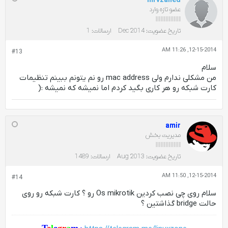
mrvzahed
عضو تازه وارد
تاریخ عضویت:
Dec 2014
ارسالات:
1
12-15-2014, 11:26 AM
#13
سلام
من مشکلی ندارم ولی mac address رو نم یتونم ببینم تنظیمات
کارت شبکه رو هر کاری بگید کردم اما نمیشه که نمیشه :(
amir
مدیریت بخش
تاریخ عضویت:
Aug 2013
ارسالات:
1489
12-15-2014, 11:50 AM
#14
سلام روی چی نصب کردین Os mikrotik رو ؟ کارت شبکه رو روی
حالت bridge گذاشتین ؟
T
e
l
e
gr
a
m