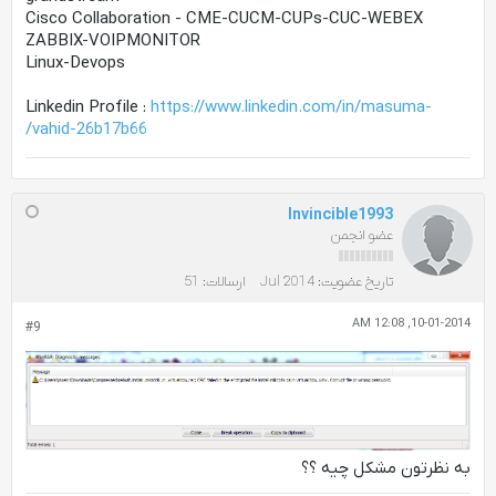
Cisco Collaboration - CME-CUCM-CUPs-CUC-WEBEX
ZABBIX-VOIPMONITOR
Linux-Devops
Linkedin Profile :
https://www.linkedin.com/in/masuma-
vahid-26b17b66/
Invincible1993
عضو انجمن
تاریخ عضویت:
Jul 2014
ارسالات:
51
10-01-2014, 12:08 AM
#9
به نظرتون مشکل چیه ؟؟