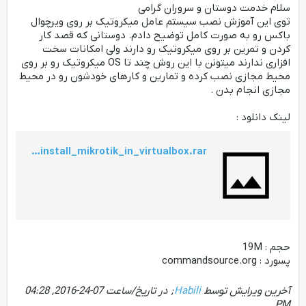
سلام خدمت دوستان و سروران گرامی
توی این آموزش نصب سیستم عامل میکروتیک بر روی ویرچوال
باکس رو به صورت کامل توضیح دادم. دوستانی که قصد کار
کردن و تمرین بر روی میکروتیک رو دارند ولی امکانات سخت
افزاری ندارند میتونن با این روش چند تا OS میکروتیک رو بر روی
محیط مجازی نصب کرده و تمارین و کارهای خودشون رو در محیط
مجازی انجام بدن .
لینک دانلود :
http://linux-zone.org/forums/upload/video/install_mikrotik_in_virtualbox.rar
حجم : 19M
پسورد : commandsource.org
آخرین ویرایش توسط
Habili
; در تاریخ/ساعت
07-24-2016, 04:28
.
PM