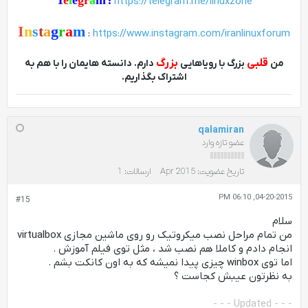
:
https://telegram.me/linuxzone
I
n
s
t
a
g
r
a
m
:
https://www.instagram.com/iranlinuxforum
قلبی
بزرگ
من
بزرگ با رویاهایی
دارم. دانسته هایمان را با هم به
اشتراک بگذاریم.
qalamiran
عضو تازه وارد
تاریخ عضویت:
Apr 2015
ارسالات:
1
04-20-2015, 06:10 PM
#15
سلام
من تمام مراحل نصب میکروتیک رو روی ماشین مجازی virtualbox
انجام دادم و کاملا هم نصب شد ، مثل توی فیلم آموزش .
اما توی winbox چیزی پیدا نمیشه که به اون کانکت بشم .
به نظرتون عیبش کجاست ؟
- - - Updated - - -