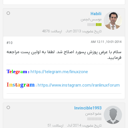
Habili
موسس انجمن
تاریخ عضویت:
Jun 2013
ارسالات:
4876
10-01-2014, 12:11 AM
#10
سلام با عرض پوزش پسورد اصلاح شد. لطفا به اولین پست مراجعه
فرمایید.
T
e
l
e
gr
a
m
:
https://telegram.me/linuxzone
I
n
s
t
a
g
r
a
m
:
https://www.instagram.com/iranlinuxforum
Invincible1993
عضو انجمن
تاریخ عضویت:
Jul 2014
ارسالات:
51