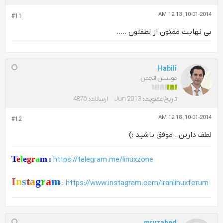
10-01-2014, 12:13 AM
#11
بی نهایت ممنون از لطفتون .....
Habili
موسس انجمن
تاریخ عضویت:
Jun 2013
ارسالات:
4876
10-01-2014, 12:18 AM
#12
لطف دارین . موفق باشید :)
T
e
l
e
gr
a
m
:
https://telegram.me/linuxzone
I
n
s
t
a
g
r
a
m
:
https://www.instagram.com/iranlinuxforum