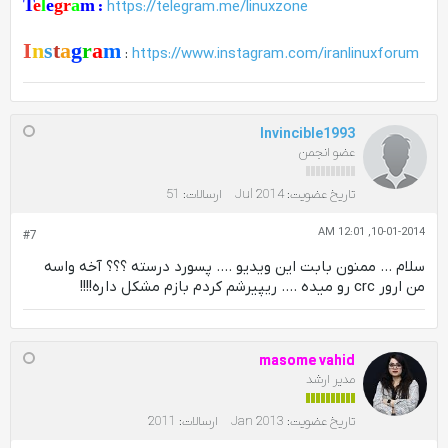
T
e
l
e
gr
a
m
:
https://telegram.me/linuxzone
I
n
s
t
a
g
r
a
m
:
https://www.instagram.com/iranlinuxforum
Invincible1993
عضو انجمن
تاریخ عضویت:
Jul 2014
ارسالات:
51
10-01-2014, 12:01 AM
#7
سلام ... ممنون بابت این ویدیو .... پسورد درسته ؟؟؟ آخه واسه
من ارور crc رو میده .... ریپیرشم کردم بازم مشکل داره!!!!
masome vahid
مدیر ارشد
تاریخ عضویت:
Jan 2013
ارسالات:
2011