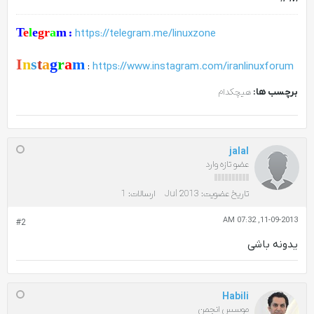
T
e
l
e
gr
a
m
:
https://telegram.me/linuxzone
I
n
s
t
a
g
r
a
m
:
https://www.instagram.com/iranlinuxforum
برچسب ها:
هیچکدام
jalal
عضو تازه وارد
تاریخ عضویت:
Jul 2013
ارسالات:
1
11-09-2013, 07:32 AM
#2
یدونه باشی
Habili
موسس انجمن