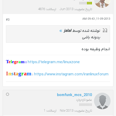
تاریخ عضویت:
Jun 2013
ارسالات:
4876
11-09-2013, 09:43 AM
#3
نوشته شده توسط
jalal
یدونه باشی
انجام وظیفه بوده
T
e
l
e
gr
a
m
:
https://telegram.me/linuxzone
I
n
s
t
a
g
r
a
m
:
https://www.instagram.com/iranlinuxforum
bomfunk_mcs_2010
عضو تازه وارد
تاریخ عضویت:
Nov 2013
ارسالات:
1