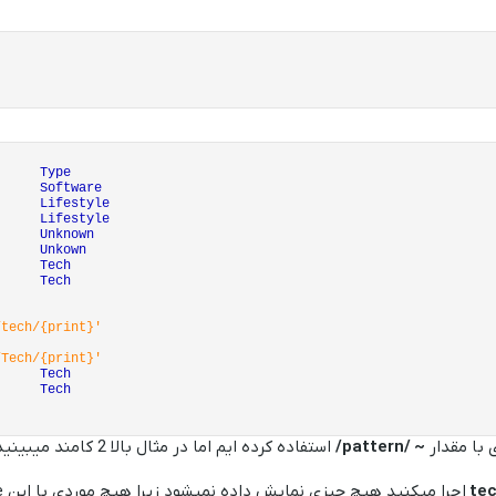
'
ype
Software
Lifestyle
Lifestyle
 Unknown
 Unkown
 Tech
 Tech
/tech/{print}'
/Tech/{print}'
 Tech
 Tech
ی با مقدار
~ /pattern/
استفاده کرده ایم اما در مثال بالا 2 کامند میبینید که نکته مهمی را خاطر نشان میکند.
te
اجرا میکنید هیچ چیزی نمایش داده نمیشود زیرا هیچ موردی با این type وجود ندارد ولی زمانی که از