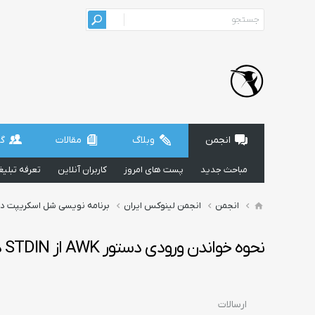
انجمن
وبلاگ
مقالات
گر
مباحث جدید
پست های امروز
کاربران آنلاین
تعرفه تبلی
انجمن
انجمن لینوکس ایران
برنامه نویسی شل اسکریپت د
نحوه خواندن ورودی دستور AWK از STDIN در Linux بخش 7
ارسالات