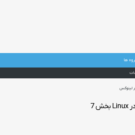
وه ها
غات
ر لینوکس