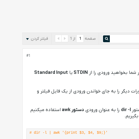
صفحه
از
1
فیلتر کردن
#1
ر شما بخواهید ورودی را از
STDIN
یا
Standard Input
ت دیگر را به جای خواندن ورودی از یک فایل فیلتر و
تور
dir -l
را به عنوان ورودی
دستور awk
استفاده میکنیم
# dir -l | awk '{print $3, $4, $9;}'