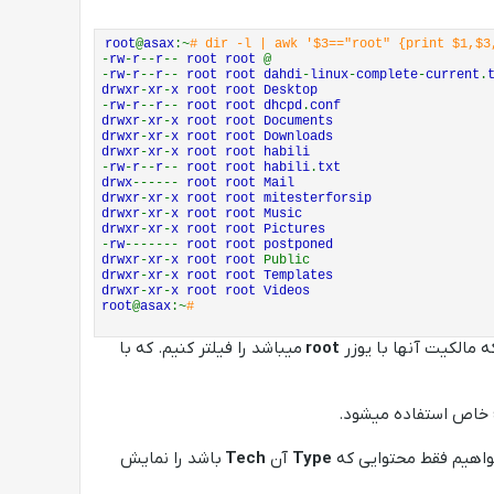
root
@
asax
:~
# dir -l | awk '$3=="root" {print $1,$3
-
rw
-
r
--
r
--
root root
@
-
rw
-
r
--
r
--
root root dahdi
-
linux
-
complete
-
current
.
drwxr
-
xr
-
x root root Desktop
-
rw
-
r
--
r
--
root root dhcpd
.
conf
drwxr
-
xr
-
x root root Documents
drwxr
-
xr
-
x root root Downloads
drwxr
-
xr
-
x root root habili
-
rw
-
r
--
r
--
root root habili
.
txt
drwx
------
root root Mail
drwxr
-
xr
-
x root root mitesterforsip
drwxr
-
xr
-
x root root Music
drwxr
-
xr
-
x root root Pictures
-
rw
-------
root root postponed
drwxr
-
xr
-
x root root
Public
drwxr
-
xr
-
x root root Templates
drwxr
-
xr
-
x root root Videos
root
@
asax
:~
#
 مالکیت آنها با یوزر
root
میباشد را فیلتر کنیم. که با
واهیم فقط محتوایی که
Type
آن
Tech
باشد را نمایش