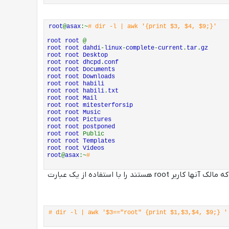
root
@
asax
:~
# dir -l | awk '{print $3, $4, $9;}'
root root
@
root root dahdi
-
linux
-
complete
-
current
.
tar
.
gz
root root Desktop
root root dhcpd
.
conf
root root Documents
root root Downloads
root root habili
root root habili
.
txt
root root Mail
root root mitesterforsip
root root Music
root root Pictures
root root postponed
root root
Public
root root Templates
root root Videos
root
@
asax
:~
#
استفاده شده و در این مثال میخواهیم فایل هایی که مالک آنها کاربر root هستند را با استفاده از یک عبارت
# dir -l | awk '$3=="root" {print $1,$3,$4, $9;} 