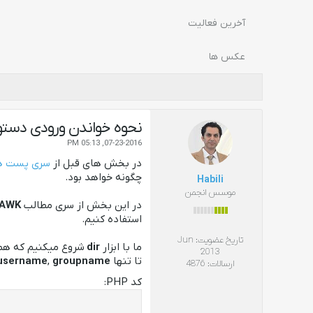
آخرین فعالیت
عکس ها
نحوه خواندن ورودی دستور AWK از STDIN در Linux ب
07-23-2016, 05:13 PM
در بخش های قبل از
سری پست های 
چگونه خواهد بود.
Habili
موسس انجمن
در این بخش از سری مطالب
AWK
استفاده کنیم.
تاریخ عضویت:
Jun
ما با ابزار
dir
شروع میکنیم که هم
2013
تا تنها
groupname
,
username
ارسالات:
4876
کد PHP: