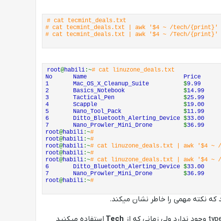
# cat tecmint_deals.txt
# cat tecmint_deals.txt | awk '$4 ~ /tech/{print}'
# cat tecmint_deals.txt | awk '$4 ~ /Tech/{print}
root
@
habili
:~
# cat linuzone_deals.txt
No Name Price T
1 Mac_OS_X_Cleanup_Suite
$
9.99 
2 Basics_Notebook
$
14.99 
3 Tactical_Pen
$
25.99 
4 Scapple
$
19.00
5 Nano_Tool_Pack
$
11.99
6 Ditto_Bluetooth_Alerting_Device
$
33.00
7 Nano_Prowler_Mini_Drone
$
36.99
root
@
habili
:~
#
root
@
habili
:~
#
root
@
habili
:~
# cat linuzone_deals.txt | awk '$4 ~ 
root
@
habili
:~
#
root
@
habili
:~
# cat linuzone_deals.txt | awk '$4 ~ 
6 Ditto_Bluetooth_Alerting_Device
$
33.00
7 Nano_Prowler_Mini_Drone
$
36.99
root
@
habili
:~
#
Tech
استفاده میکنید