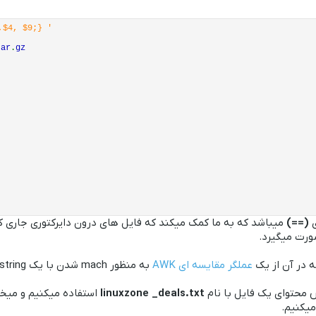
,$4, $9;} '
tar
.
gz
ی
(==)
میباشد که به ما کمک میکند که فایل های درون دایرکتوری جاری که
رت میگیرد.
ه در آن از یک
عملگر مقایسه ای AWK
به منظور mach شدن با یک string خاص استفاده میشود.
 محتوای یک فایل با نام
_deals.txt
linuxzone
استفاده میکنیم و میخ
میکنیم.