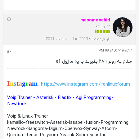
masome vahid
مدیر ارشد
تاریخ عضویت:
Jan 2013
ارسالات:
2011
07-19-2017, 08:24 PM
#7
سلام یه روتر ۲۸۱۱ بگیرید با یه ماژول e1
I
n
s
t
a
g
r
a
m
:
https://www.instagram.com/iranlinuxforum
Voip Trainer - Asterisk - Elastix - Agi Programming-
NewRock
Voip & Linux Trainer
kamailio-freeswitch-Asterisk-Issabel-fusion-Programming
Newrock-Sangoma-Digium-Openvox-Synway-Atcom-
Quintum Tenor-Polycom-Yealink-Snom-yeastar-