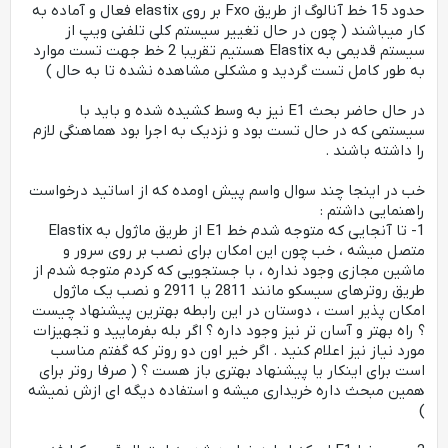
حدود 15 خط آنالوگ از طریق Fxo بر روی elastix فعال و آماده به
کار میباشند ( چون در حال تغییر سیستم کلی تلفنی ویپ از
سیستم قدیمی به Elastix هستیم تقریبا 2 خط جهت تست موارد
به طور کامل تست گردید و مشکلی مشاهده نشده تا به حال )
در حال حاضر بحث E1 نیز به وسط کشیده شده و باید با
سیستمی که در حال تست بود و نزدیک به اجرا بود هماهنگی لازم
را داشته باشند .
خب در اینجا چند سوال واسم پیش اومده که از اساتید درخواست
راهنمایی داشتم :
1- تا آنجایی که متوجه شدم خط E1 از طریق ماژول به Elastix
متصل میشه ، خب چون این امکان برای نصب بر روی سرور و
ماشین مجازی وجود نداره ، با جستجویی که کردم متوجه شدم از
طریق روترهای سیسکو مانند 2811 یا 2911 و نصب یک ماژول
امکان پذیر است ، دوستان در این رابطه بهترین پیشنهاد چیست
؟ راه بهتر و آسان تر نیز وجود داره ؟ اگر بله بفرمایید و تجهیزات
مورد نیاز نیز اعلام کنید . اگر خیر اون دو روتر که گفتم مناسب
است برای اینکار یا پیشنهاد بهتری باز هست ؟ ( صرفا روتر برای
همین مبحث داره خریداری میشه و استفاده دیگه ای ازش نمیشه
)