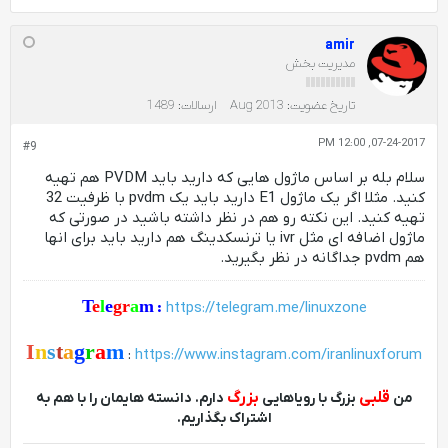
amir
مدیریت بخش
تاریخ عضویت:
Aug 2013
ارسالات:
1489
07-24-2017, 12:00 PM
#9
سلام بله بر اساس ماژول هایی که دارید باید PVDM هم تهیه
کنید. مثلا اگر یک ماژول E1 دارید باید یک pvdm با ظرفیت 32
تهیه کنید. این نکته رو هم در نظر داشته باشید در صورتی که
ماژول اضافه ای مثل ivr یا ترنسکدینگ هم دارید باید برای انها
هم pvdm جداگانه در نظر بگیرید.
T
e
l
e
gr
a
m
:
https://telegram.me/linuxzone
I
n
s
t
a
g
r
a
m
:
https://www.instagram.com/iranlinuxforum
قلبی
بزرگ
من
بزرگ با رویاهایی
دارم. دانسته هایمان را با هم به
اشتراک بگذاریم.