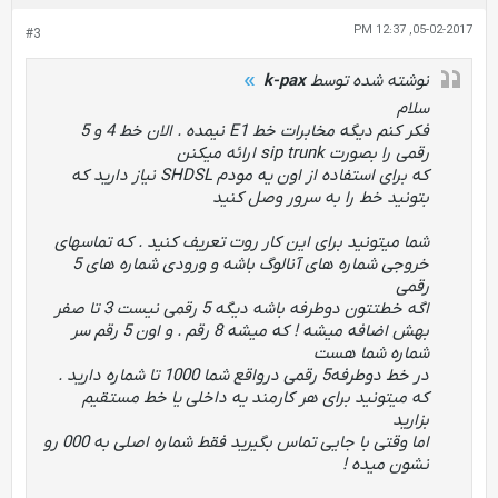
05-02-2017, 12:37 PM
#3
نوشته شده توسط
k-pax
سلام
فکر کنم دیگه مخابرات خط E1 نیمده . الان خط 4 و 5
رقمی را بصورت sip trunk ارائه میکنن
که برای استفاده از اون یه مودم SHDSL نیاز دارید که
بتونید خط را به سرور وصل کنید
شما میتونید برای این کار روت تعریف کنید . که تماسهای
خروجی شماره های آنالوگ باشه و ورودی شماره های 5
رقمی
اگه خطتتون دوطرفه باشه دیگه 5 رقمی نیست 3 تا صفر
بهش اضافه میشه ! که میشه 8 رقم . و اون 5 رقم سر
شماره شما هست
در خط دوطرفه5 رقمی درواقع شما 1000 تا شماره دارید .
که میتونید برای هر کارمند یه داخلی یا خط مستقیم
بزارید
اما وقتی با جایی تماس بگیرید فقط شماره اصلی به 000 رو
نشون میده !