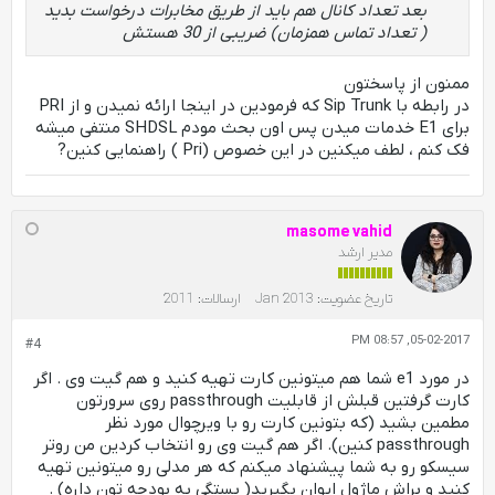
بعد تعداد کانال هم باید از طریق مخابرات درخواست بدید
( تعداد تماس همزمان) ضریبی از 30 هستش
ممنون از پاسختون
در رابطه با Sip Trunk که فرمودین در اینجا ارائه نمیدن و از PRI
برای E1 خدمات میدن پس اون بحث مودم SHDSL منتفی میشه
فک کنم ، لطف میکنین در این خصوص (Pri ) راهنمایی کنین?
masome vahid
مدیر ارشد
تاریخ عضویت:
Jan 2013
ارسالات:
2011
05-02-2017, 08:57 PM
#4
در مورد e1 شما هم میتونین کارت تهیه کنید و هم گیت وی . اگر
کارت گرفتین قبلش از قابلیت passthrough روی سرورتون
مطمین بشید (که بتونین کارت رو با ویرچوال مورد نظر
passthrough کنین). اگر هم گیت وی رو انتخاب کردین من روتر
سیسکو رو به شما پیشنهاد میکنم که هر مدلی رو میتونین تهیه
کنید و براش ماژول ایوان بگیرید( بستگی به بودجه تون داره) .