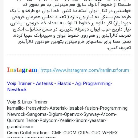
طبیعتا از خطوط آنالوگ سابق هم میتونین به هر نحوی که
خواستین در کنار ایوان استفاده کنین. خط ایوان دو طرفه و یا یک
طرفه هم بستگی به نیازتون داره ( تعداد تماس همزمان خروجی
موردنیاز) اگر علاوه بر خطوط آنالوگ به تعداد خط خروجی بیشتری
نیاز دارین خوب ایوان دوطرفه بگیرین. در ضمن مخابرات امکان
تعریف کالرآیدی رو هم روی خطوط ایوان و سیپترانک مهیا کرده.
یعنی شما برای تماسهای خروجیتون بتونین خودتون کالرآیدی
تعریف کنین.
I
n
s
t
a
g
r
a
m
:
https://www.instagram.com/iranlinuxforum
Voip Trainer - Asterisk - Elastix - Agi Programming-
NewRock
Voip & Linux Trainer
kamailio-freeswitch-Asterisk-Issabel-fusion-Programming
Newrock-Sangoma-Digium-Openvox-Synway-Atcom-
Quintum Tenor-Polycom-Yealink-Snom-yeastar-
grandstream
Cisco Collaboration - CME-CUCM-CUPs-CUC-WEBEX