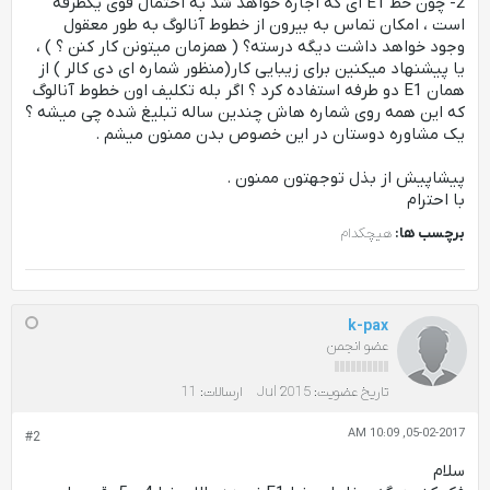
2- چون خط E1 ای که اجاره خواهد شد به احتمال قوی یکطرفه
است ، امکان تماس به بیرون از خطوط آنالوگ به طور معقول
وجود خواهد داشت دیگه درسته؟ ( همزمان میتونن کار کنن ؟ ) ،
یا پیشنهاد میکنین برای زیبایی کار(منظور شماره ای دی کالر ) از
همان E1 دو طرفه استفاده کرد ؟ اگر بله تکلیف اون خطوط آنالوگ
که این همه روی شماره هاش چندین ساله تبلیغ شده چی میشه ؟
یک مشاوره دوستان در این خصوص بدن ممنون میشم .
پیشاپیش از بذل توجهتون ممنون .
با احترام
برچسب ها:
هیچکدام
k-pax
عضو انجمن
تاریخ عضویت:
Jul 2015
ارسالات:
11
05-02-2017, 10:09 AM
#2
سلام