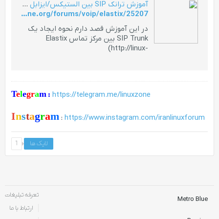
آموزش ترانک SIP بین الستیکس/ایزابل با روتر سیسکو (CME) - linux-zone.org
http://linux-zone.org/forums/voip/elastix/25207-آموزش-ترانک-sip-بین-الستیکس-ایزابل-با-روتر-سیسکو-cme
در این آموزش قصد دارم نحوه ایجاد یک
SIP Trunk بین مرکز تماس Elastix
(http://linux-
zone.org/forums/voip/elastix/1102
T
e
l
e
gr
a
m
:
https://telegram.me/linuxzone
I
n
s
t
a
g
r
a
m
:
https://www.instagram.com/iranlinuxforum
لایک ها
1
تعرفه تبلیغات
Metro Blue
ارتباط با ما