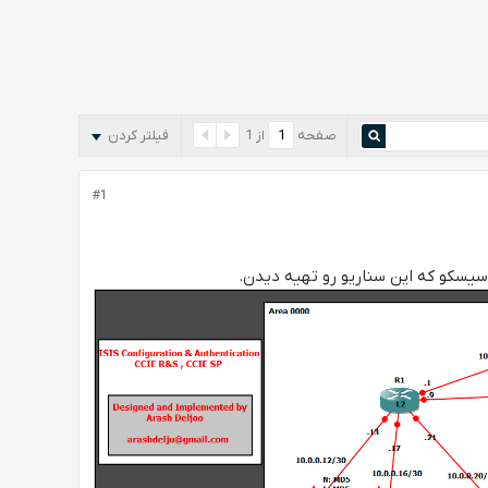
صفحه
از
1
فیلتر کردن
#1