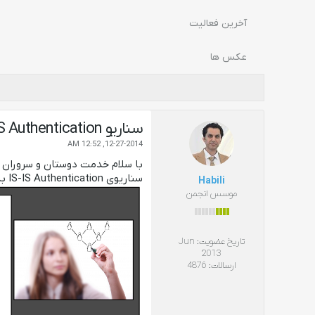
آخرین فعالیت
عکس ها
سناریو IS-IS Authentication
12-27-2014, 12:52 AM
با سلام خدمت دوستان و سروران 
سناریوی IS-IS Authentication به پیوست میباشد. با تشکر از مهندس آرش دلجو مدرس رسمی دوره های سیسکو که این سناریو رو تهیه دیدن.
Habili
موسس انجمن
تاریخ عضویت:
Jun
2013
ارسالات:
4876