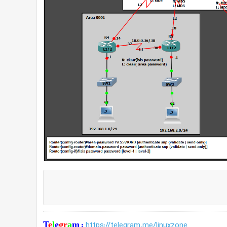
T
e
l
e
gr
a
m
:
https://telegram.me/linuxzone